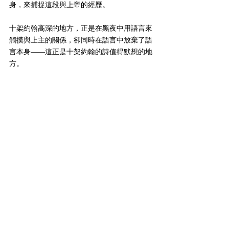
身，來捕捉這段與上帝的經歷。
十架約翰高深的地方，正是在黑夜中用語言來
觸摸與上主的關係，卻同時在語言中放棄了語
言本身——這正是十架約翰的詩值得默想的地
方。
香港人的黑夜靈性
十架約翰的靈性觀念對我們香港人有何意義
呢？首先，十架約翰肯定了負面的黑暗——或
者應該説，他為我們指向一個黑夜背後的光
明。沒有黑夜，就沒有光明的黎明。甚至，黑
夜成為了尋找上主的必經階段。在黑夜之中，
一切感官上的、靈性上的阻礙將會出現，但藉
着這兩個黑夜的旅程，尋求上主的人也從「主
動」學習成為「被動」。是的，黑夜是負面
的，但卻是必需的。它是指引人發現上主的愛
的導師，它是我們生命中不能分割的部分。