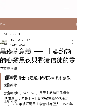
Post
All Posts
TheoMusic HK
All Posts
Apr 4, 2022
黑夜的意義 ── 十架約翰
崇拜神學
的心靈黑夜與香港信徒的靈
美學神學
性
終點神學
感恩神學
陳韋安博士（建道神學院神學系副教
授）
愛情神學
十架約翰（1542-1591）是天主教迦密修道會
苦難神學
的修道士，乃是十六世紀神秘主義的代表之
土地神學
一。1726 年被羅馬天主教會封為聖人，1926年