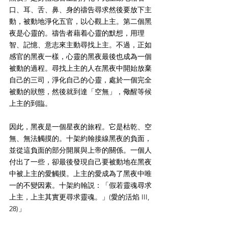
口、耳、舌、鼻、身的禱告尋求然後要放下主
動，被動地淨化五官，以心觀上主。第二個黑
夜是心靈的。禱告者藉着心靈的默想，用理
智、記憶、意志來主動尋找上主。不過，正如
感官的黑夜一樣，心靈的黑夜最後也成為一個
被動的過程。尋找上主的人在黑夜中開始放棄
自己的三司，淨化自己的心靈，處於一個完全
被動的狀態，然後就到達「空無」，儆醒等候
上主的到臨。
因此，黑夜是一個星夜的旅程。它是枯乾、空
無、無法觸摸的。十架約翰接線黑夜的負面，
並從這負面的部分開展與上帝的關係。一個人
付出了一些，卻最後發現自己要被動地在黑夜
中被上主的愛觸摸。上主的愛成為了黑夜中唯
一的不變因素。十架約翰説：「假若靈魂尋求
上主，上主其實更尋求靈魂。」(愛的活焰 III, 
28)」