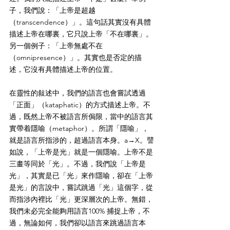
子，我們說：「上帝是超越
（transcendence）」。這句話其實沒有具體
描述上帝在哪裏，它只說上帝「不在哪裏」。
另一個例子：「上帝無處不在
（omnipresence）」。其實也是否定的描
述，它沒有具體描述上帝的位置。
在靈性的敍述中，我們的語言也會嘗試透過
「正面」（kataphatic）的方式描述上帝。不
過，既然上帝不被語言所侷限，當中的語言其
實帶着隱喻（metaphor）。所謂「隱喻」，
就是語言所指涉的，超過語言本身。a→X。譬
如說，「上帝是光」就是一個隱喻。上帝不是
三畫等同於「光」。不過，我們說「上帝是
光」，其實是已「光」來作隱喻，卻在「上帝
是光」的言說中，嘗試跳過「光」這個字，從
而指涉內裡比「光」更深層次的上帝。無錯，
我們未必完全能夠用語言100% 捕捉上帝，不
過，無論如何，我們卻以語言來跳過語言本