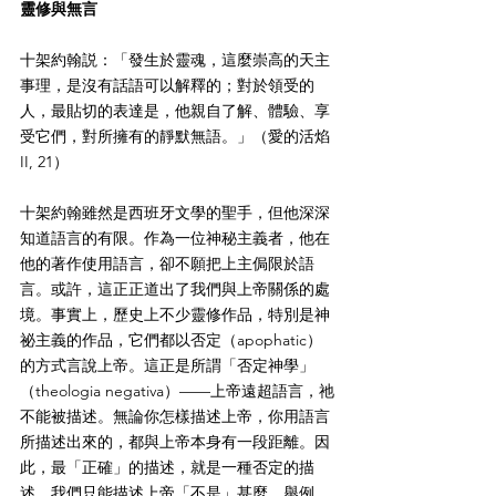
靈修與無言
十架約翰説：「發生於靈魂，這麼崇高的天主
事理，是沒有話語可以解釋的；對於領受的
人，最貼切的表達是，他親自了解、體驗、享
受它們，對所擁有的靜默無語。」（愛的活焰 
II, 21）
十架約翰雖然是西班牙文學的聖手，但他深深
知道語言的有限。作為一位神秘主義者，他在
他的著作使用語言，卻不願把上主侷限於語
言。或許，這正正道出了我們與上帝關係的處
境。事實上，歷史上不少靈修作品，特別是神
祕主義的作品，它們都以否定（apophatic）
的方式言說上帝。這正是所謂「否定神學」
（theologia negativa）——上帝遠超語言，祂
不能被描述。無論你怎樣描述上帝，你用語言
所描述出來的，都與上帝本身有一段距離。因
此，最「正確」的描述，就是一種否定的描
述。我們只能描述上帝「不是」甚麼。舉例