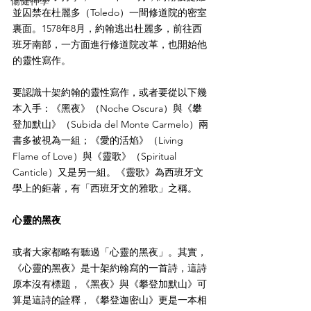
傷健神學
並囚禁在杜麗多（Toledo）一間修道院的密室
裏面。1578年8月，約翰逃出杜麗多，前往西
班牙南部，一方面進行修道院改革，也開始他
的靈性寫作。
要認識十架約翰的靈性寫作，或者要從以下幾
本入手：《黑夜》（Noche Oscura）與《攀
登加默山》（Subida del Monte Carmelo）兩
書多被視為一組；《愛的活焰》（Living 
Flame of Love）與《靈歌》（Spiritual 
Canticle）又是另一組。《靈歌》為西班牙文
學上的鉅著，有「西班牙文的雅歌」之稱。
心靈的黑夜
或者大家都略有聽過「心靈的黑夜」。其實，
《心靈的黑夜》是十架約翰寫的一首詩，這詩
原本沒有標題，《黑夜》與《攀登加默山》可
算是這詩的詮釋，《攀登迦密山》更是一本相