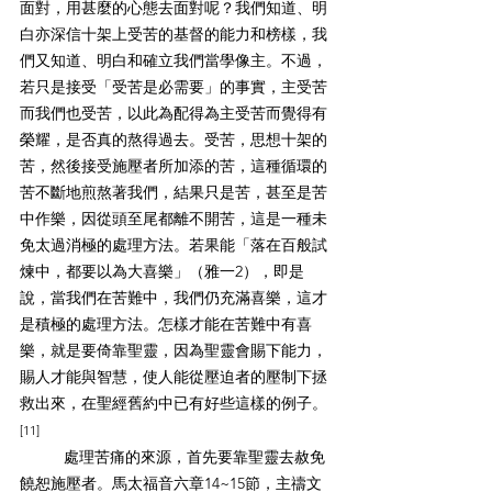
面對，用甚麼的心態去面對呢？我們知道、明
白亦深信十架上受苦的基督的能力和榜樣，我
們又知道、明白和確立我們當學像主。不過，
若只是接受「受苦是必需要」的事實，主受苦
而我們也受苦，以此為配得為主受苦而覺得有
榮耀，是否真的熬得過去。受苦，思想十架的
苦，然後接受施壓者所加添的苦，這種循環的
苦不斷地煎熬著我們，結果只是苦，甚至是苦
中作樂，因從頭至尾都離不開苦，這是一種未
免太過消極的處理方法。若果能「落在百般試
煉中，都要以為大喜樂」（雅一2），即是
說，當我們在苦難中，我們仍充滿喜樂，這才
是積極的處理方法。怎樣才能在苦難中有喜
樂，就是要倚靠聖靈，因為聖靈會賜下能力，
賜人才能與智慧，使人能從壓迫者的壓制下拯
救出來，在聖經舊約中已有好些這樣的例子。
[11]
處理苦痛的來源，首先要靠聖靈去赦免
饒恕施壓者。馬太福音六章14~15節，主禱文