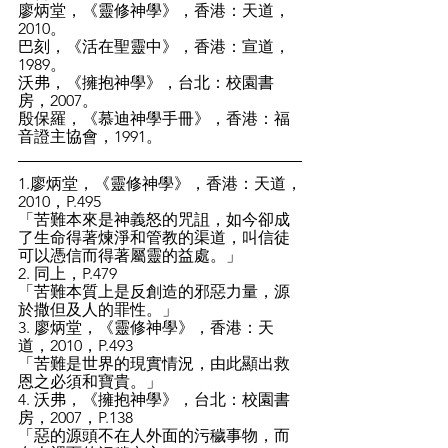
廖炳堂，《靈修神學》，香港：天道，
2010。
巴刻，《活在聖靈中》，香港：宣道，
1989。
沃弗，《擁抱神學》，台北：校園書
房，2007。
殷保羅，《慕迪神學手冊》，香港：福
音證主協會，1991。
1.廖炳堂，《靈修神學》，香港：天道，
2010，P.495
「苦難本來是神義怒的咒詛，如今卻成
了生命得著煉淨和管教的渠道，叫信徒
可以憑信而得著屬靈的益處。」
2. 同上，P.479
「苦難本質上是反創造的邪惡力量，源
於撒但及人的罪性。」
3. 廖炳堂，《靈修神學》，香港：天
道，2010，P.493
「苦難是世界的現實情況，由此顯出救
恩之必須和寶貴。」
4. 沃弗，《擁抱神學》，台北：校園書
房，2007，P.138
「惡的源頭不在人外面的污穢事物，而