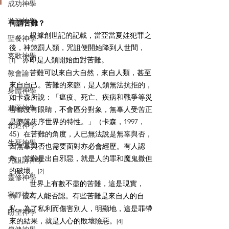
成功神學
遊玩神學
何謂苦難？
根據創世記的記載，當亞當夏娃犯罪之
聖餐神學
後，神懲罰人類，咒詛便開始降到人世間，
哀歌神學
　亦即是人類開始面對苦難。
[1]
苦難可以來自大自然，來自人類，甚至
教會論
來自自己。苦難的來臨，是人類無法抗拒的，
身體神學
如卡森所說：「瘟疫、死亡、疾病和戰爭等災
邪惡神學
害都沒有眼睛，不會區分對象，無辜人受苦正
是墮落失序世界的特性。」（卡森，1997，
創造神學
45）在苦難的角度，人已無法說是無辜與否，
生死神學
因無辜與否也需要面對亦必會經歷。有人認
為，苦難是出自邪惡，就是人的罪和魔鬼撒但
咒詛詩神學
的破壞。
[2]
靈修神學
世界上有數不盡的苦難，這是現實，
寧靜禱文
　沒有人能否認。有些苦難是來自人的自
[3]
私，為了私利而傷害別人，明顯地，這是罪帶
盼望神學
來的結果，就是人心的敗壞險惡。
[4]