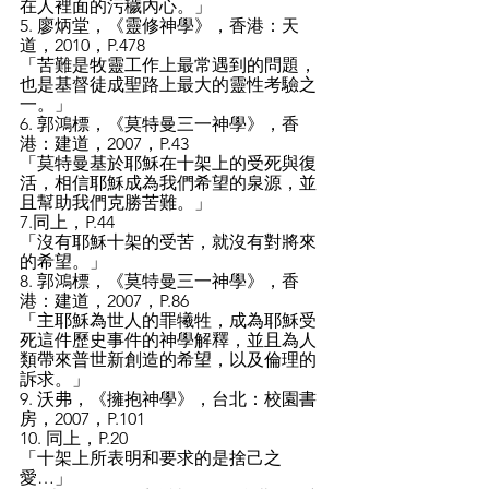
在人裡面的污穢內心。」
5. 廖炳堂，《靈修神學》，香港：天
道，2010，P.478
「苦難是牧靈工作上最常遇到的問題，
也是基督徒成聖路上最大的靈性考驗之
一。」
6. 郭鴻標，《莫特曼三一神學》，香
港：建道，2007，P.43
「莫特曼基於耶穌在十架上的受死與復
活，相信耶穌成為我們希望的泉源，並
且幫助我們克勝苦難。」
7.同上，P.44
「沒有耶穌十架的受苦，就沒有對將來
的希望。」
8. 郭鴻標，《莫特曼三一神學》，香
港：建道，2007，P.86
「主耶穌為世人的罪犧牲，成為耶穌受
死這件歷史事件的神學解釋，並且為人
類帶來普世新創造的希望，以及倫理的
訴求。」
9. 沃弗，《擁抱神學》，台北：校園書
房，2007，P.101
10. 同上，P.20
「十架上所表明和要求的是捨己之
愛…」