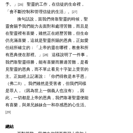
予。」
聖靈的工作，在信徒的生命裡，
[26]　
「會不斷控制和管理信徒的生活」。
[27]　
換句話說，當我們倚靠聖靈的時候，聖
靈會賜予我們能力去面對和處理苦難，而且是
在聖靈裡有喜樂，雖然正在經歷苦難，但生命
仍充滿喜樂，這就是聖靈所賜的恩典，正如愛
任紐所確立的：「上帝的靈在哪裡，教會和所
有恩典便在那裡。」
這樣說明了一件事，
[28]　
我們靠聖靈得勝，能有喜樂而勝過苦難，是看
見聖靈的恩典，而不單止看見十字架上受苦的
主。正如經上記著說：「你們得救是本乎恩」
（弗二8）。我們雖然是受害者，但我們同樣
是罪人，（因為世上一個義人也沒有），因
此，一切都是上帝的恩典，我們靠著聖靈便能
有喜樂，與弟兄姊妹合一和存感恩的心生活。
[29]　
總結