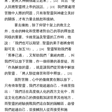
來，更將人神關係建立起來」。
而且「使
[22]
人回應聖靈裡上帝的說話。」
我們要處理
[23]　
苦難中人際的問題，只有靠聖靈與神建立美好
的關係，才有力量去饒恕和接納。
要去擁抱，除了仰望十架上的救主之
外，生命的轉化和受壓者對自己的罪的釋放是
同樣的重要。卡維里論及聖靈的工作時，他
說：「我們也可以期望...聖靈的果子都將會明
顯可見（加五18）。」
聖靈幫助我們看
[24]　
「舊事已過」，又幫助我們「棄絕肉體」，叫
我們可以放下苦難，作一個得勝的基督徒。而
「作為解放的靈」，就是讓我們從苦痛中解放
的聖靈，「將人類從痛苦和罪中釋放」。
[25]　
面對苦難，心中的傷痛實在難以放下，
只有倚靠聖靈，我們才能超越自己，卡維里指
出：「我們活在高度個人化的西方文化中，而
這文化也將自己的價值觀加諸世界其他地方，
而聖靈的經驗挑戰我們這自製的隔離區，啟發
我們超越自己，並接觸別人從而接受和施