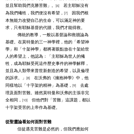
並且幫助我們克勝苦難」。
　若主耶穌沒有
[6]
為我們犧牲，我們便沒有希望，
　因我們根
[7]
本無能力改變自己的生命，可以滿足神的要
求，只有耶穌基督的代贖，我們才能得救。
傳統的教導，一般以基督論和救贖論為
基礎。在莫特曼的三一神學裡，他的「希望神
學」和「十架神學」都將著眼點放在十架給世
人的希望上，他認為：「主耶穌為世人的犧
牲，成為耶穌受死這件歷史事件的神學解釋，
並且為人類帶來普世新創造的希望，以及倫理
的訴求。」
　在沃弗的《擁抱神學》中，他
[8]
同樣地以「十字架的精神」為基礎，
　去處
[9]
理及面對苦難。雖然莫特曼和沃弗的主張非完
全相同，
　但他們對「苦難」這課題，都以
[10]
十字架受苦的上帝作為基礎。
從聖靈論看如何面對苦難
信徒遇見苦難是必然的，但我們應如何