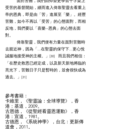
面對苦難，我們由仰望更學習十字架上
受苦的基督開始，續而進入倚靠聖靈去看重上
帝的恩典，即是由「苦」進展至「樂」。經歷
苦難，如今不再以「受苦」的心態面對，而相
反地，我們要以「喜樂--恩典」的心態去面
對。
倚靠聖靈，我們便有力量在面對苦難時
去親近神，因為「...在聖靈的保守下...更心悅
誠服地接受神的主權。」
而且我們相信：
[30]　
「在歷史救恩已經定成，以及新天新地將臨的
亮光下，苦難日子只是暫時的，並會很快成為
過去。」
[31]　
參考書籍：
卡維里，《聖靈論：全球導覽》，香
港：基道，2009。
古恩德，《從聖經看靈恩運動》，香
港：宣道，1981。
古德恩，《系統神學》，台北：更新傳
道會，2011。