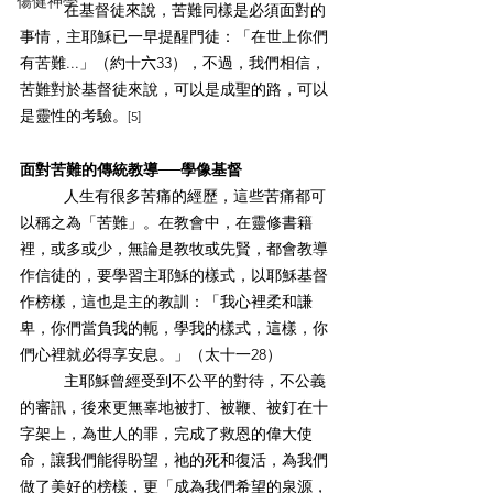
傷健神學
在基督徒來說，苦難同樣是必須面對的
事情，主耶穌已一早提醒門徒：「在世上你們
有苦難...」（約十六33），不過，我們相信，
苦難對於基督徒來說，可以是成聖的路，可以
是靈性的考驗。
[5]
面對苦難的傳統教導──學像基督
人生有很多苦痛的經歷，這些苦痛都可
以稱之為「苦難」。在教會中，在靈修書籍
裡，或多或少，無論是教牧或先賢，都會教導
作信徒的，要學習主耶穌的樣式，以耶穌基督
作榜樣，這也是主的教訓：「我心裡柔和謙
卑，你們當負我的軛，學我的樣式，這樣，你
們心裡就必得享安息。」（太十一28）
主耶穌曾經受到不公平的對待，不公義
的審訊，後來更無辜地被打、被鞭、被釘在十
字架上，為世人的罪，完成了救恩的偉大使
命，讓我們能得盼望，祂的死和復活，為我們
做了美好的榜樣，更「成為我們希望的泉源，