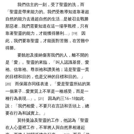
我們信主的一刻，受了聖靈的洗，而
「聖靈是帶來能力的。我們受教導知道靠著超
自然的能力去過超自然的生活...是被召去戰勝
那惡者...我們需要知道在這一場爭戰裡，只有
靠著聖靈的能力，才能獲得勝利...」
　因
[19]
此，我們要靠聖靈，才能面對苦難，在苦難中
得勝。
要饒恕及接納傷害我們的人，離不開的
是「愛」。聖靈的來臨，「叫人認識基督、愛
祂、信靠祂、尊崇祂和讚美祂；這是聖靈一貫
的目標和目的，也是父神的目標和目的。」
　而保羅亦同樣表達，「愛是聖靈所結的第
[20]
一個果子...愛實質上不單是一種感受，而是一
種行為表現...」。
　因為約三16~18如此
[21]
說：「我們相愛，不要只在言語和舌頭上，總
要在行為和誠實上。」
莫特曼論及聖靈的工作，他認為「聖靈
在人心靈裡工作，不單將人與自然界相連起