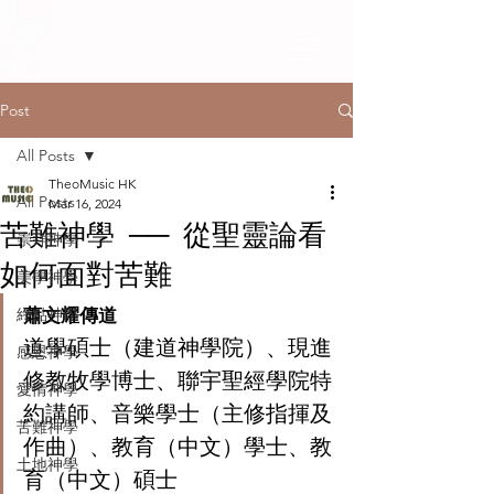
Post
All Posts
TheoMusic HK
All Posts
Mar 16, 2024
苦難神學 ── 從聖靈論看
崇拜神學
如何面對苦難
美學神學
終點神學
蕭文耀傳道
道學碩士（建道神學院）、現進
感恩神學
修教牧學博士、聯宇聖經學院特
愛情神學
約講師、音樂學士（主修指揮及
苦難神學
作曲）、教育（中文）學士、教
土地神學
育（中文）碩士