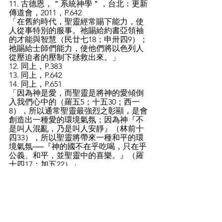
11. 古德恩，＂系統神學＂，台北：更新
傳道會，2011，P.642
「在舊約時代，聖靈經常賜下能力，使
人從事特別的服事。祂賜給約書亞領袖
的才能與智慧（民廿七18；申卅四9）；
祂賜給士師們能力，使他們將以色列人
從壓迫者的壓制下拯救出來。」
12. 同上，P.383
13. 同上，P.642
14. 同上，P.651
「因為神是愛，而聖靈是將神的愛傾倒
入我們心中的（羅五5；十五30；西一
8），所以通常聖靈最強烈之彰顯，是會
創造出一種愛的環境氣氛；因為神『不
是叫人混亂，乃是叫人安靜』（林前十
四33），所以聖靈將帶來一種和平的環
境氣氛──『神的國不在乎吃喝，只在乎
公義、和平，並聖靈中的喜樂。』（羅
十四17；加五22）」
15. 古德恩，＂系統神學＂，台北：更新
傳道會，2011，P.656
「祂的同在是如此完滿、豐富彼得也應
許說，祂特別與那些為基督受苦的人同
在：『你們若為基督的名受辱罵，便是
有福的，因為神榮耀的靈常住在你們身