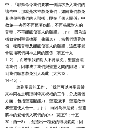
中，「耶穌命令我們要將一個請求放入我們的
禱告中，那就是求神赦免我們，如同我們赦免
其他傷害我們的人那樣，即在『個人關係』中
赦免──亦即不再懷著怨恨，不再秘藏對人的
苦毒，不再醞釀傷害人的願望」，
　因為這
[12]
樣做會叫聖靈擔憂（弗四30），當我們懷著怨
恨、秘藏苦毒及醞釀傷害人的願望，這些罪就
會破壞我們與神之間的關係（賽五十九
1~2），而若果我們對人不肯赦免，聖靈會疏
遠我們，因罪成了我們與聖靈之間的阻絕，直
到我們願意赦免別人為此（太六12，
14~15）。
論到聖靈的工作，「我們可以將聖靈帶
來神同在之明證與帶來祝福的工作，分成四個
方面，包括聖靈賜能力、聖靈潔淨、聖靈啟示
和聖靈使人合一。」
　而因為神是愛，聖靈
[13]
將神的愛傾倒入我們的心中（羅五5；十五
30；西一8），創造出一種愛的環境氣氛；因