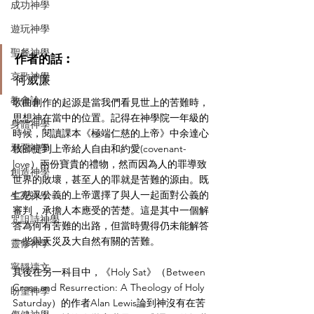
成功神學
遊玩神學
聖餐神學
作者的話︰
哀歌神學
何威廉
教會論
歌曲創作的起源是當我們看見世上的苦難時，
思想神在當中的位置。記得在神學院一年級的
身體神學
時候，閱讀課本《極端仁慈的上帝》中余達心
邪惡神學
牧師提到上帝給人自由和約愛(covenant-
love）兩份寶貴的禮物，然而因為人的罪導致
創造神學
世界的敗壞，甚至人的罪就是苦難的源由。既
仁慈又公義的上帝選擇了與人一起面對公義的
生死神學
審判，承擔人本應受的苦楚。這是其中一個解
咒詛詩神學
答為何有苦難的出路，但當時覺得仍未能解答
一些與天災及大自然有關的苦難。
靈修神學
寧靜禱文
其後在另一科目中，《Holy Sat》（Between 
Cross and Resurrection: A Theology of Holy 
盼望神學
Saturday）的作者Alan Lewis論到神沒有在苦