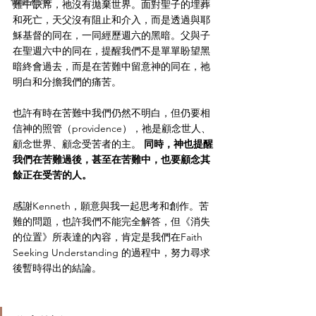
傷健神學
難中缺席，祂沒有拋棄世界。面對聖子的埋葬
和死亡，天父沒有阻止和介入，而是透過與耶
穌基督的同在，一同經歷週六的黑暗。父與子
在聖週六中的同在，提醒我們不是單單盼望黑
暗終會過去，而是在苦難中留意神的同在，祂
明白和分擔我們的痛苦。
也許有時在苦難中我們仍然不明白，但仍要相
信神的照管（providence），祂是顧念世人、
顧念世界、顧念受苦者的主。 
同時，神也提醒
我們在苦難過後，甚至在苦難中，也要顧念其
餘正在受苦的人。
感謝Kenneth，願意與我一起思考和創作。苦
難的問題，也許我們不能完全解答，但《消失
的位置》所表達的內容，肯定是我們在Faith 
Seeking Understanding 的過程中，努力尋求
後暫時得出的結論。