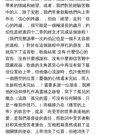
帶來的情緒和絕望。或者，我們對於經驗苦難
中的人，除了安慰，我們常會鼓勵他們向上帝
作出「信心的跨越」，但由「絕望」走到「信
心的跨越」，很可能是一個極漫長的歲月，約
伯也是經過四十二章的經文才完成這個旅程！
（我們完整讀畢一次約伯記也是一個不太容易
的過程。）對於在這個旅程中掙扎的朋友，我
就寫下了這首歌，歌曲結尾 沒有 什麼信心的
宣告、沒有什麼感謝祢、沒有什麼相信苦難中
隱藏祝福，歌曲的主角甚至心中再沒有留下最
佳位置給上帝，但他傷心流淚時，也許會想到
一個懸空的位置！憂傷的心情還未完結，而人
生旅程也未完結....！還要多謝一位朋友，我將
他的信仰掙扎作為靈感之啟發，寫下了孤兒的
概念（這跟「孤兒的靈」可沒有任何關係，只
是一種寫作技巧。）而楊腓力在《痛苦的上
帝》的前言中，提及「向受苦的世界表達祂的
愛」是我們基督徒的責任，而歌詞中受苦者剛
好和其他受苦者滙合，互相慰藉竟然成就了這
個關懷的使命。上帝消失了位置，但祂消失了