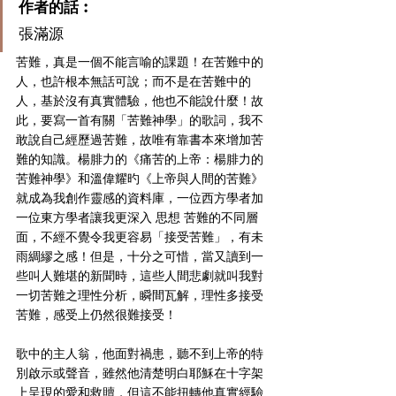
作者的話︰
張滿源
苦難，真是一個不能言喻的課題！在苦難中的
人，也許根本無話可說；而不是在苦難中的
人，基於沒有真實體驗，他也不能說什麼！故
此，要寫一首有關「苦難神學」的歌詞，我不
敢說自己經歷過苦難，故唯有靠書本來增加苦
難的知識。楊腓力的《痛苦的上帝：楊腓力的
苦難神學》和溫偉耀旳《上帝與人間的苦難》
就成為我創作靈感的資料庫，一位西方學者加
一位東方學者讓我更深入 思想 苦難的不同層
面，不經不覺令我更容易「接受苦難」，有未
雨綢繆之感！但是，十分之可惜，當又讀到一
些叫人難堪的新聞時，這些人間悲劇就叫我對
一切苦難之理性分析，瞬間瓦解，理性多接受
苦難，感受上仍然很難接受！
歌中的主人翁，他面對禍患，聽不到上帝的特
別啟示或聲音，雖然他清楚明白耶穌在十字架
上呈現的愛和救贖，但這不能扭轉他真實經驗