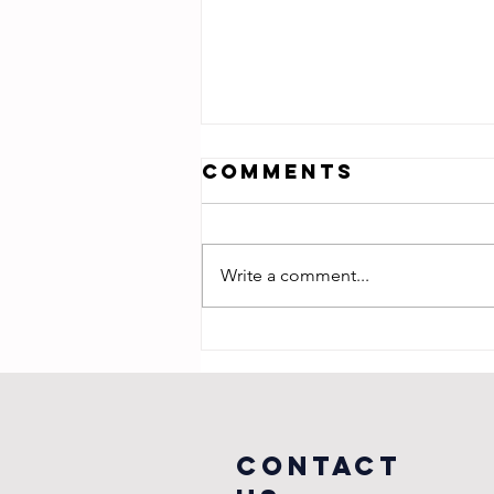
Comments
Write a comment...
愛情神學 ── <The
Paradox of
Love>：以愛情為喻
COntact