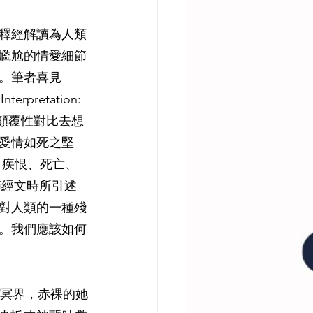
釋經解讀為人類
尷尬的情愛細節
。筆者喜見
pretation: 
以這顛覆性對比去想
愛情如死之堅
、疾恨、死亡、
節經文時所引述
對人類的一種殘
。我們應該如何
戰冥界，赤裸的她