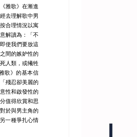
《雅歌》在漸進
經去理解歌中男
按合理情況以寓
確寓意解讀為：「不
即使我們要放這
之間的嫉妒性的
死人類，或犧牲
雅歌》的基本信
述的「殘忍卻美麗的
意性和啟發性的
分值得欣賞和思
對於與男主角的
》的另一種爭扎心情