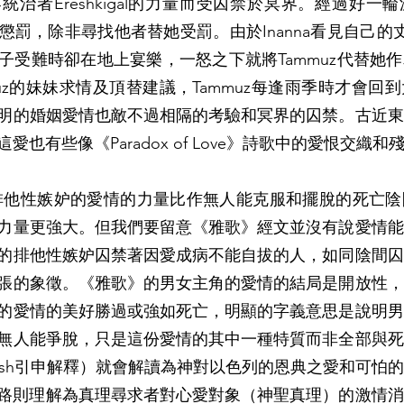
治者Ereshkigal的力量而受囚禁於冥界。經過好一
罰，除非尋找他者替她受罰。由於Inanna看見自己的丈夫
子受難時卻在地上宴樂，一怒之下就將Tammuz代替她
uz的妹妹求情及頂替建議，Tammuz每逢雨季時才會回
明的婚姻愛情也敵不過相隔的考驗和冥界的囚禁。古近東
也有些像《Paradox of Love》詩歌中的愛恨交織和
有排他性嫉妒的愛情的力量比作無人能克服和擺脫的死亡
力量更強大。但我們要留意《雅歌》經文並沒有說愛情能
的排他性嫉妒囚禁著因愛成病不能自拔的人，如同陰間囚
張的象徵。《雅歌》的男女主角的愛情的結局是開放性，
的愛情的美好勝過或強如死亡，明顯的字義意思是說明男
無人能爭脫，只是這份愛情的其中一種特質而非全部與死
rash引申解釋）就會解讀為神對以色列的恩典之愛和可怕
z主路則理解為真理尋求者對心愛對象（神聖真理）的激情