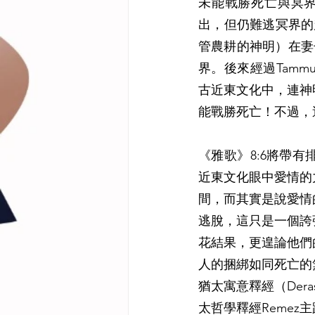
未能戰勝死亡與冥界統
出，但仍難逃冥界的懲
管農耕的神明）在妻
界。後來經過Tamm
古近東文化中，連神
能戰勝死亡！不過，這愛
《雅歌》8:6將帶
近東文化眼中愛情的
間，而其實是說愛情
逃脫，這只是一個誇
花結果，更遑論他們
人的捆綁如同死亡的
猶太寓意釋經（De
太哲學釋經Reme