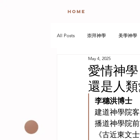
HOME
All Posts
崇拜神學
美學神學
May 4, 2025
遊玩神學
聖餐神學
哀
愛情神學
還是人類
咒詛詩神學
靈修神學
李穗洪
博士
建道神學院客
播道神學院前
《古近東文士