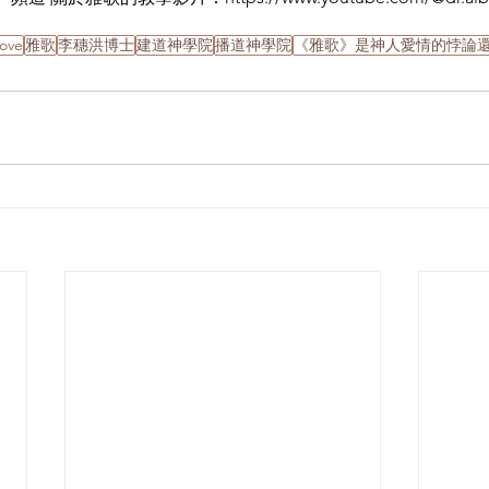
Love
雅歌
李穗洪博士
建道神學院
播道神學院
《雅歌》是神人愛情的悖論