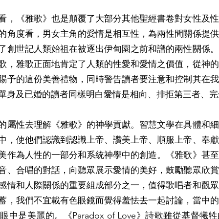
看，《雅歌》也是顛覆了大部分其他聖經書卷對女性及性
的角度看，男女主角的愛情是相互性，為兩性間關係提供
了創世記人類始祖在被逐出伊甸園之前和譜的兩性關係。
歌，雅歌正面地肯定了人類的性愛和愛情之價值，從神的
賜予的這份美善禮物，同時警告讀者要注意和控制其在我
單身及已婚的讀者同樣明白愛情是相向、排拒第三者、完
的屬性去理解《雅歌》的神學貢獻。智慧文學在具體和細
中，使他們認識到認識上帝、讚美上帝、順服上帝、奉獻
美作為人性的一部分和系統神學中的創造。《雅歌》甚至
音、合唱的對話，向聽眾展示愛情的美好，鼓勵聽眾欣賞
感情和人際關係的重要組成部分之一，值得歌唱者和觀眾
蓄，我們不宜載有色眼鏡而覺得羞怯去一起討論，當中的
中是美麗的。《Paradox of Love》詩歌雖從基督