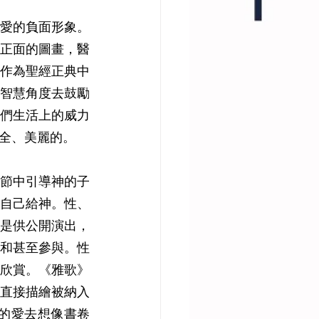
愛的負面形象。
正面的圖畫，醫
作為聖經正典中
智慧角度去鼓勵
們生活上的威力
全、美麗的。
節中引導神的子
自己給神。性、
是供公開演出，
和甚至參與。性
欣賞。《雅歌》
直接描繪被納入
犧牲的愛去想像書卷