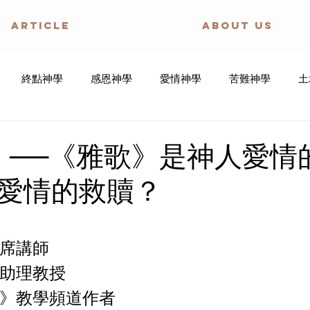
ARTICLE
ABOUT US
終點神學
感恩神學
愛情神學
苦難神學
土
歌神學
教會論
身體神學
邪惡神學
創造神學
 ──《雅歌》是神人愛情
愛情的救贖？
寧靜禱文
盼望神學
傷健神學
席講師
助理教授
》教學頻道作者