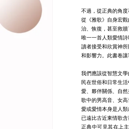
不過，從正典的角度
從《雅歌》自身宏觀
治、恢復，甚至救贖
唯一一首人類愛情詩
讀者接受和欣賞神所
和影響力。此書卷讓
我們應該從智慧文學
民在世俗和日常生活
愛、夥伴關係、自然
歌中的男高音、女高
愛或愛情本身是人類
已遠比古近東情歌含
正典中可見其在上主眼