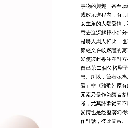
事物的興趣，甚至燒
或啟示進程內，有其
女主角的人類愛情，
意去進深解釋小部分合適
是將人與人相比，也
節經文在較嚴謹的寓
愛使彼此專注在對方
自己第二個位格聖
息。所以，筆者認為Je
愛」非《雅歌》原有
元素乃是作為讀者參
考，尤其詩歌從來不
愛情也是經歷著幻得幻
作對話，彼此豐富。