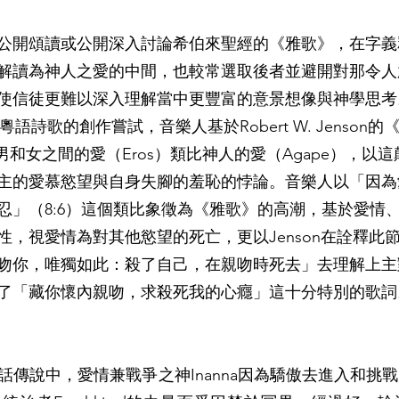
公開頌讀或公開深入討論希伯來聖經的《雅歌》，在字義
解讀為神人之愛的中間，也較常選取後者並避開對那令人
使信徒更難以深入理解當中更豐富的意景想像與神學思考
ve》粵語詩歌的創作嘗試，音樂人基於Robert W. Jenson的《Inter
gs 》以男和女之間的愛（Eros）類比神人的愛（Agape），
主的愛慕慾望與自身失腳的羞恥的悖論。音樂人以「因為
忍」（8:6）這個類比象徵為《雅歌》的高潮，基於愛情
性，視愛情為對其他慾望的死亡，更以Jenson在詮釋此
吻你，唯獨如此：殺了自己，在親吻時死去」去理解上主
了「藏你懷內親吻，求殺死我的心癮」這十分特別的歌詞
話傳說中，愛情兼戰爭之神Inanna因為驕傲去進入和挑