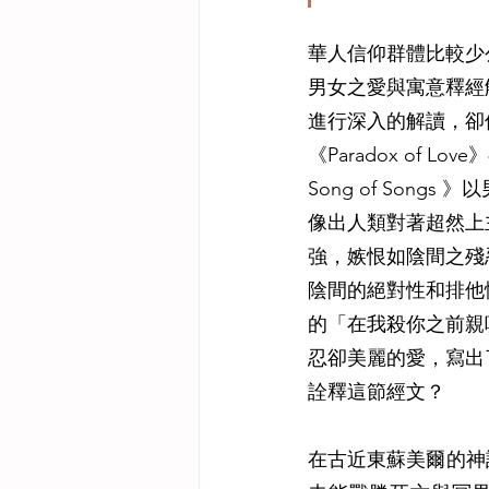
華人信仰群體比較少
男女之愛與寓意釋經
進行深入的解讀，卻
《Paradox of Lo
Song of Son
像出人類對著超然上
強，嫉恨如陰間之殘
陰間的絕對性和排他
的「在我殺你之前親
忍卻美麗的愛，寫出
詮釋這節經文？
在古近東蘇美爾的神