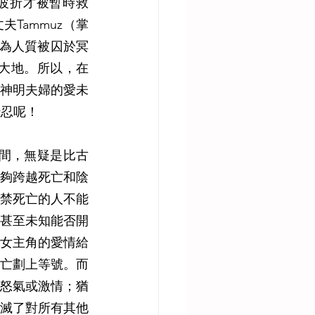
輪波折才被暫時救
Tammuz（掌
作為人質被囚於冥
到大地。所以，在
神明夫婦的愛未
殘忍呢！
陰間，無疑是比古
夠跨越死亡和陰
禁死亡的人不能
甚至未知能否開
女主角的愛情給
亡劃上等號。而
的怒氣或激情；猶
消滅了對所有其他