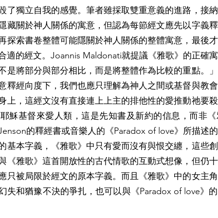
毀了獨立自我的感覺。筆者雖採取雙重意義的進路，接納
隱藏關於神人關係的寓意，但認為每節經文應先以字義釋
再探索書卷整體可能隱關於神人關係的整體寓意，最後才
的經文。Joannis Maldonati就提議《雅歌》的正
不是將部分與部分相比，而是將整體作為比較的重點。」
意釋經向度下，我們也應只理解為神人之間或基督與教會
身上，這經文沒有直接連上上主的排他性的愛推動祂要殺
子耶穌基督來愛人類，這是先知書及新約的信息，而非《
nson的釋經書或音樂人的《Paradox of love》所描
的基本字義，《雅歌》中只有愛而沒有與恨交纏，這些創
與《雅歌》這首開放性的古代情歌的互動式想像，但仍十
應只被局限於經文的原本字義。而且《雅歌》中的女主角
失和猶豫不決的爭扎，也可以與《Paradox of love