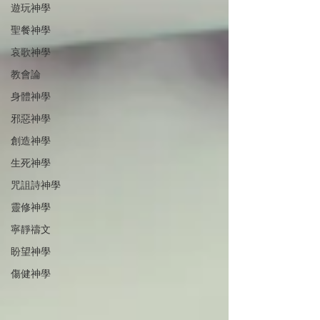
遊玩神學
聖餐神學
哀歌神學
教會論
身體神學
邪惡神學
創造神學
生死神學
咒詛詩神學
靈修神學
寧靜禱文
盼望神學
傷健神學