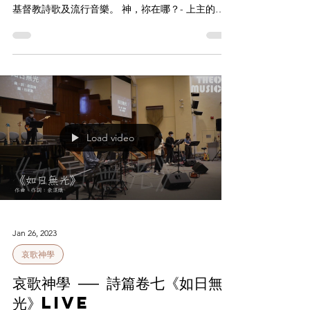
陳旭麟 (Alan) 臨床心理學家，於公營機構服侍經歷
創傷人士，熱心鑽研相關治療方法，業餘喜歡唱作
基督教詩歌及流行音樂。 神，祢在哪？- 上主的沉
默 人的腦袋有鏡像神經元，讓我們理解他人的感
受，包括在聆聽期間經驗到憂傷者的負面情緒。我
們或會不知不覺間，想避開這些，急著否定對...
Load video
Jan 26, 2023
哀歌神學
哀歌神學 ── 詩篇卷七《如日無