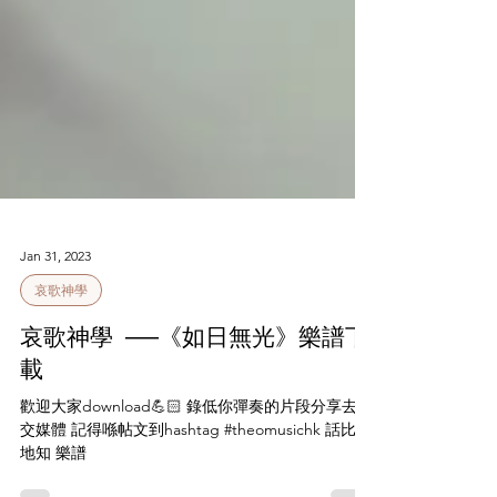
Jan 31, 2023
哀歌神學
哀歌神學 ──《如日無光》樂譜下
載
歡迎大家download💪🏻 錄低你彈奏的片段分享去社
交媒體 記得喺帖文到hashtag #theomusichk 話比我
地知 樂譜