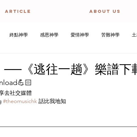
ARTICLE
ABOUT US
終點神學
感恩神學
愛情神學
苦難神學
土
歌神學
教會論
身體神學
邪惡神學
創造神學
 ──《逃往一趟》樂譜下
oad💪🏻
寧靜禱文
盼望神學
傷健神學
享去社交媒體
 
#theomusichk
 話比我地知