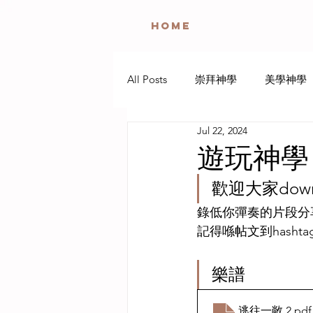
HOME
All Posts
崇拜神學
美學神學
Jul 22, 2024
遊玩神學
聖餐神學
哀
遊玩神學
歡迎大家downl
咒詛詩神學
靈修神學
錄低你彈奏的片段分
記得喺帖文到hashtag
樂譜
逃往一敞 2
.pdf