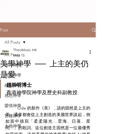
Post
All Posts
TheoMusic HK
All Posts
May 15
美學神學 ── 上主的美仍
崇拜神學
是愛
美學神學
趙崇明博士
終點神學
香港神學院神學及歷史科副教授
感恩神學
愛情神學
	Ode 的新作《美》，談的固然是上主的
美，通常都會從上主創造的美麗世界談起，例
苦難神學
如當中描寫「柔柔陽光…雲海、日落、星
土地神學
閃…」的歌詞。這位創造主固然是一位最優秀