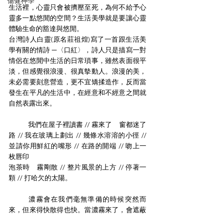
傷健神學
生活裡，心靈只會被擠壓至死，為何不給予心
靈多一點悠閒的空間？生活美學就是要讓心靈
體驗生命的豁達與悠閒。
台灣詩人白靈(原名莊祖煌)寫了一首跟生活美
學有關的情詩 ─〈口紅〉，詩人只是描寫一對
情侶在悠閒中生活的日常瑣事，雖然表面很平
淡，但感覺很浪漫、很真摰動人。浪漫的美，
未必需要刻意營造，更不宜矯揉造作，反而當
發生在平凡的生活中，在經意和不經意之間就
自然表露出來。
我們在屋子裡讀書 // 霧來了　窗都迷了
路 // 我在玻璃上劃出 // 幾條水溶溶的小徑 // 
並請你用鮮紅的嘴形 // 在路的開端 // 吻上一
枚唇印
泡茶時　霧剛散 // 整片風景的上方 // 停著一
顆 // 打哈欠的太陽。
	濃霧會在我們毫無準備的時候突然而
來，但來得快散得也快。當濃霧來了，會遮蔽