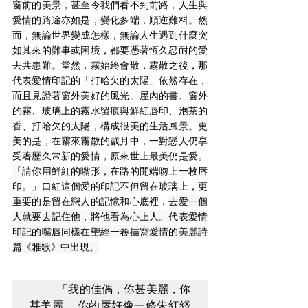
窗前的美景，甚至令我們看不到前路，人生與
愛情的路途亦如是，變化多端，順逆難料。然
而，無論世界變成怎樣，無論人生遇到什麼突
如其來的難事或困境，都要憑著恆久忍耐的愛
去共患難。當然，霧始終會散，霧散之後，那
代表愛情印記的「打哈欠的太陽」依然存在，
而且見證著窗外美好的風光。屋內的書、窗外
的霧、玻璃上的霧水留痕與鮮紅唇印、泡茶的
香、打哈欠的太陽，構成很美的生活風景。更
美的是，在霧來霧散的歲月中，一對戀人仍享
受著歷久常新的愛情，原來世上最美仍是愛。
「
請你用鮮紅的嘴形
，
在路的開端吻上一枚唇
印。」口紅這個愛的印記不但留在玻璃上，更
重要的是留在戀人的記憶和心底裡，
去愛一個
人就要去記住他，將他看為心上人。代表愛情
印記的嘴唇同樣在聖經一卷描寫愛情的美麗詩
篇《雅歌》中出現。
	「我的佳偶，你甚美麗，你
甚美麗……你的唇好像一條朱紅綫 