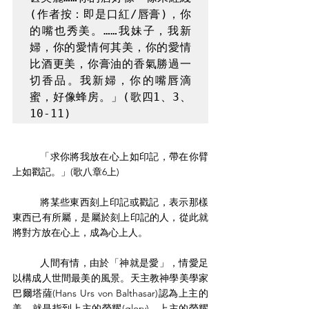
(作者按：即是口紅/唇膏)，你
的嘴也秀美。……我妹子，我新
婦，你的愛情何其美，你的愛情
比酒更美，你膏油的香氣勝過一
切香品。我新婦，你的嘴唇滴
蜜，好像蜂房。」(歌四1、3、
10-11)
	「求你將我放在心上如印記，帶在你臂
上如戳記。」(歌八章6上)
	將某些東西刻上印記或戳記，表示那樣
東西已有所屬，是屬於刻上印記的人，從此就
將對方放在心上，成為心上人。
	人間有情，由於「神就是愛」，情愛足
以構成人世間最美的風景。天主教神學美學家
巴爾塔薩(Hans Urs von Balthasar)認為上主的
美，就是指到上主的榮耀(glory)。上主的榮耀