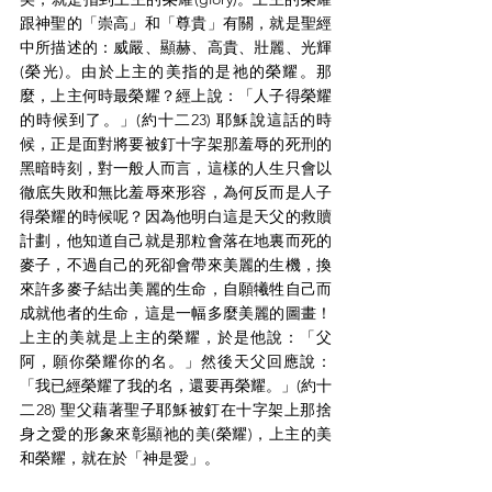
跟神聖的「崇高」和「尊貴」有關，就是聖經
中所描述的：威嚴、顯赫、高貴、壯麗、光輝
(榮光)。由於上主的美指的是祂的榮耀。那
麼，上主何時最榮耀？經上說：「人子得榮耀
的時候到了。」(約十二23) 耶穌說這話的時
候，正是面對將要被釘十字架那羞辱的死刑的
黑暗時刻，對一般人而言，這樣的人生只會以
徹底失敗和無比羞辱來形容，為何反而是人子
得榮耀的時候呢？因為他明白這是天父的救贖
計劃，他知道自己就是那粒會落在地裏而死的
麥子，不過自己的死卻會帶來美麗的生機，換
來許多麥子結出美麗的生命，自願犧牲自己而
成就他者的生命，這是一幅多麼美麗的圖畫！
上主的美就是上主的榮耀，於是他說：「父
阿，願你榮耀你的名。」然後天父回應說：
「我已經榮耀了我的名，還要再榮耀。」(約十
二28) 聖父藉著聖子耶穌被釘在十字架上那捨
身之愛的形象來彰顯祂的美(榮耀)，上主的美
和榮耀，就在於「神是愛」。