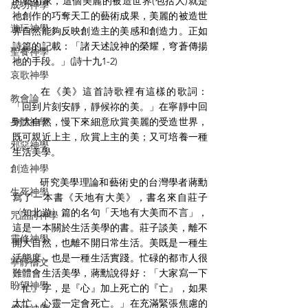
的藝術家，這個美麗的被造世界(包括人)就是
成功神學
祂創作的巧奪天工的藝術成果，美麗的被造世
遊玩神學
界自然能夠反映創造主的美感和創造力。正如
詩篇的記載：「諸天述說神的榮耀，穹蒼傳揚
聖餐神學
祂的手段。」(詩十九1-2)
哀歌神學
	在《美》這首詩歌裡有這樣的歌詞：
教會論
「回到片刻安靜，靜候祢的美。」在寧靜中回
身體神學
到大自然，慢下來細意欣賞美麗的受造世界，
既可親近上主，欣賞上主的美；又可培養一種
邪惡神學
生活美學。
創造神學
	研究美學理論和藝術史的台灣學者蔣勳
生死神學
寫了一本書《天地有大美》，書名來自莊子
〈知北遊〉篇的名句「天地有大美而不言」，
咒詛詩神學
這是一本關於生活美學的書。莊子談美，離不
靈修神學
開大自然，也離不開日常生活。美既是一種生
活態度，也是一種生活實踐。忙碌的都市人很
寧靜禱文
難體會生活美學，蔣勳說得好：「大家寫一下
盼望神學
『忙』字，是『心』加上死亡的『亡』，如果
太忙，心靈一定會死亡。」在充滿緊張焦慮的