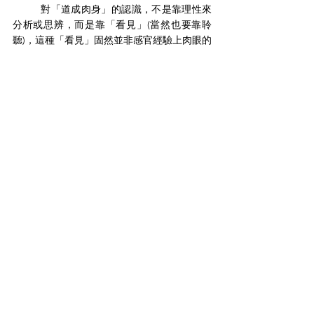
	對「道成肉身」的認識，不是靠理性來
分析或思辨，而是靠「看見」(當然也要靠聆
聽)，這種「看見」固然並非感官經驗上肉眼的
「看見」，這是一種美感的「看見」，惟有從
美的維度出發，以審美的眼光所帶動的美學思
維，才能看到上主在道成肉身的基督裡所發出
的榮耀。美是可以開啟奧秘之門的鑰匙，正如
巴爾塔薩指出，美可以使人產生不顧一切的
「信心跳躍」，令人換上一雙由美感驅動的信
仰眼睛，全神貫注於美的對象之上，便能以美
感的凝視「看到」和「認出」道成肉身的基督
這啟示背後深藏的奧妙之美。
Tags:
神學文章
美學神學
趙崇明博士
上主的美仍是愛
美學神學