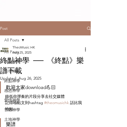
Post
All Posts
TheoMusic HK
All Posts
Aug 25, 2025
終點神學 ── 《終點》樂
崇拜神學
譜下載
美學神學
Updated:
Aug 26, 2025
終點神學
歡迎大家download💪🏻
感恩神學
錄低你彈奏的片段分享去社交媒體
愛情神學
記得喺帖文到hashtag 
#theomusichk
 話比我
地知
苦難神學
土地神學
樂譜