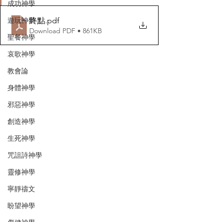
成功神學
終點
.pdf
遊玩神學
Download PDF • 861KB
聖餐神學
哀歌神學
教會論
身體神學
邪惡神學
創造神學
生死神學
咒詛詩神學
靈修神學
寧靜禱文
盼望神學