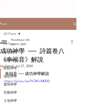
Post
All Posts
TheoMusic HK
All Posts
Jun 19, 2024
成功神學 ── 詩篇卷八
崇拜神學
《幸福音》解說
美學神學
Updated:
Jul 27, 2024
終點神學
幸福音 ── 成功神學解說
感恩神學
https://youtu.be/l1ClKhrM0D0
愛情神學
苦難神學
土地神學