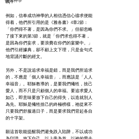
傷健神學
嗎？
例如，信奉成功神學的人相信憑信心禱求便能
得着，他們所引用的是《雅各書》4章2節：
「你們得不著，是因為你們不求。」但卻忽略
了接下來的第3節，就是「你們求也得不著，
是因為你們妄求，要浪費在你們的宴樂中。」
他們引經據典，卻不顧上文下理，只是金句式
地背誦片斷的經文。
另外，不是說追求幸福是錯，而是我們所追求
的，不應是「個人幸福音」，而應該是「人人
幸福音」。耶穌教導的，是要我們犧牲，捨己
愛人，而不只是只顧個人的幸福。要追求愛人
如己，即意味要放下自己的得失，以造就別人
為先。耶穌是犧牲捨己的終極榜樣，祂從來不
只要我們舒服過日子，而是要求我們背起各自
的十字架。
願這首歌能提醒我們避免跌入陷阱，不以成功
為印證，放下自己，以上帝為首，以祂的愛去