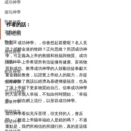
成功神學
遊玩神學
聖餐神學
作者的話︰
哀歌神學
羅曉桐
教會論
說起「成功神學」，你會想起甚麼呢？名人見
證？紙醉金迷的牧師？正向思維？所謂成功神
身體神學
學，可定義為上帝的救贖和祝福與物質、成功
邪惡神學
掛鉤——上帝希望所有信徒擁有健康、富裕物
質和成功。教導成功神學的人鼓勵信徒奉獻大
創造神學
量金錢給教會，以證實上帝給人的能力，亦提
倡奉獻除了應該以經濟為基礎傳揚福音，也為
生死神學
了讓上帝賜下更多物質給自己。信奉成功神學
咒詛詩神學
的人追求個人幸福，不知由何時開始，「幸福
音」一詞在網上流行，以形容成功神學。
靈修神學
寧靜禱文
成功神學看似充斥歪理，但支持的人，會反
問：「難道上帝賜幸福給人是錯的嗎？」不過
盼望神學
重點是，我們所相信的所踐行的，真的是這樣