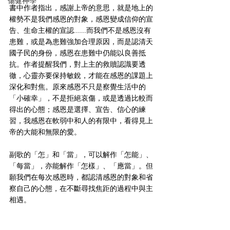
傷健神學
書中作者指出，感謝上帝的意思，就是地上的
權勢不是我們感恩的對象，感恩變成信仰的宣
告、生命主權的宣認......而我們不是感恩沒有
患難，或是為患難強加合理原因，而是認清天
國子民的身份，感恩在患難中仍能以良善抵
抗。作者提醒我們，對上主的救贖認識要透
徹，心靈亦要保持敏銳，才能在感恩的課題上
深化和對焦。原來感恩不只是察覺生活中的
「小確幸」，不是拒絕哀傷，或是透過比較而
得出的心態；感恩是選擇、宣告、信心的練
習，我感恩在軟弱中和人的有限中，看得見上
帝的大能和無限的愛。
副歌的「怎」和「當」，可以解作「怎能」、
「每當」，亦能解作「怎樣」、「應當」。但
願我們在每次感恩時，都認清感恩的對象和省
察自己的心態，在不斷尋找焦距的過程中與主
相遇。