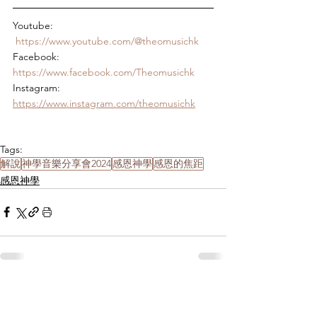
Youtube: 
https://www.youtube.com/@theomusichk
Facebook: 
https://www.facebook.com/Theomusichk
Instagram: 
https://www.instagram.com/theomusichk
Tags:
解說
神學音樂分享會2024
感恩神學
感恩的焦距
感恩神學
Related Posts