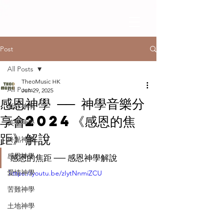
Post
All Posts
TheoMusic HK
All Posts
Jun 29, 2025
感恩神學 ── 神學音樂分
崇拜神學
享會2024《感恩的焦
美學神學
距》解說
終點神學
感恩神學
感恩的焦距 ── 感恩神學解說
愛情神學
https://youtu.be/zIytNnmiZCU
苦難神學
土地神學