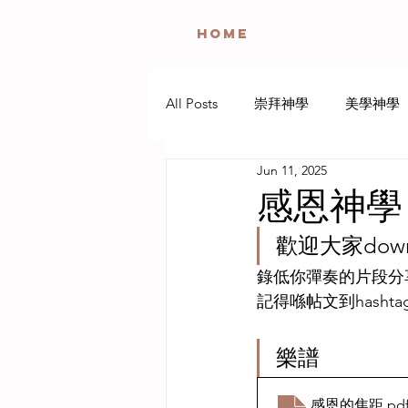
HOME
All Posts
崇拜神學
美學神學
Jun 11, 2025
遊玩神學
聖餐神學
哀
感恩神學
歡迎大家downl
咒詛詩神學
靈修神學
錄低你彈奏的片段分
記得喺帖文到hashtag
樂譜
感恩的焦距
.pd