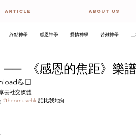
ARTICLE
ABOUT US
終點神學
感恩神學
愛情神學
苦難神學
土
歌神學
教會論
身體神學
邪惡神學
創造神學
 ── 《感恩的焦距》樂
oad💪🏻
寧靜禱文
盼望神學
傷健神學
享去社交媒體
 
#theomusichk
 話比我地知
f