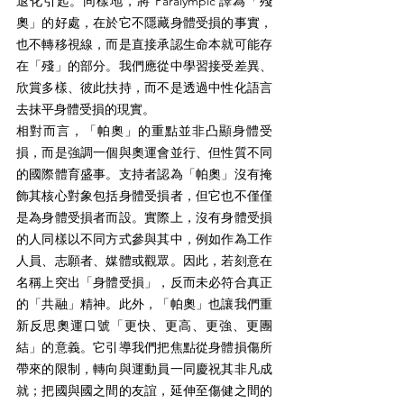
退化引起。同樣地，將 Paralympic 譯為「殘
奧」的好處，在於它不隱藏身體受損的事實，
也不轉移視線，而是直接承認生命本就可能存
在「殘」的部分。我們應從中學習接受差異、
欣賞多樣、彼此扶持，而不是透過中性化語言
去抹平身體受損的現實。　
相對而言，「帕奧」的重點並非凸顯身體受
損，而是強調一個與奧運會並行、但性質不同
的國際體育盛事。支持者認為「帕奧」沒有掩
飾其核心對象包括身體受損者，但它也不僅僅
是為身體受損者而設。實際上，沒有身體受損
的人同樣以不同方式參與其中，例如作為工作
人員、志願者、媒體或觀眾。因此，若刻意在
名稱上突出「身體受損」，反而未必符合真正
的「共融」精神。此外，「帕奧」也讓我們重
新反思奧運口號「更快、更高、更強、更團
結」的意義。它引導我們把焦點從身體損傷所
帶來的限制，轉向與運動員一同慶祝其非凡成
就；把國與國之間的友誼，延伸至傷健之間的