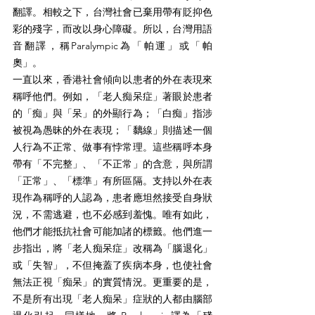
翻譯。相較之下，台灣社會已棄用帶有貶抑色
彩的殘字，而改以身心障礙。所以，台灣用語
音翻譯，稱Paralympic為「帕運」或「帕
奧」。
一直以來，香港社會傾向以患者的外在表現來
稱呼他們。例如，「老人痴呆症」著眼於患者
的「痴」與「呆」的外顯行為；「白痴」指涉
被視為愚昧的外在表現；「黐線」則描述一個
人行為不正常、做事有悖常理。這些稱呼本身
帶有「不完整」、「不正常」的含意，與所謂
「正常」、「標準」有所區隔。支持以外在表
現作為稱呼的人認為，患者應坦然接受自身狀
況，不需逃避，也不必感到羞愧。唯有如此，
他們才能抵抗社會可能加諸的標籤。他們進一
步指出，將「老人痴呆症」改稱為「腦退化」
或「失智」，不但掩蓋了疾病本身，也使社會
無法正視「痴呆」的實質情況。更重要的是，
不是所有出現「老人痴呆」症狀的人都由腦部