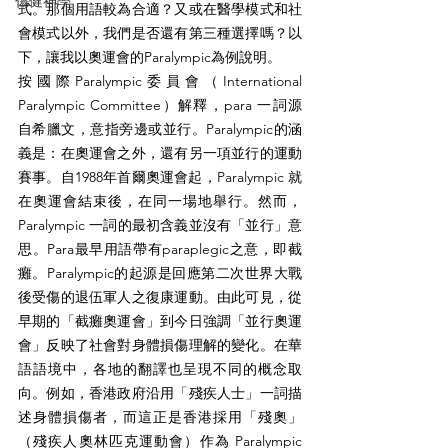
傷健神學
式。那個用語較為合適？又或在醫學模式和社
會模式以外，我們是否還有第三種選擇嗎？以
下，讓我以奧運會的Paralympic為例說明。
按國際Paralympic委員會（International 
Paralympic Committee）解釋，para 一詞源
自希臘文，意指旁邊或並行。Paralympic的涵
義是：在奧運會之外，還有另一項並行的運動
賽事。自1988年首爾奧運會起，Paralympic 就
在奧運會結束後，在同一場地舉行。然而，
Paralympic 一詞的最初含義並沒有「並行」意
思。Para最早用語帶有paraplegic之意，即截
癱。Paralympic的起源是回應第二次世界大戰
後受傷的退伍軍人之復康運動。由此可見，從
早期的「截癱奧運會」到今日強調「並行奧運
會」反映了社會對身體損傷理解的變化。在華
語語境中，各地的翻譯也呈現不同的概念取
向。例如，香港政府沿用「殘疾人士」一詞描
述身體損傷者，而這正是香港採用「殘奧」
（殘疾人奧林匹克運動會）作為 Paralympic 