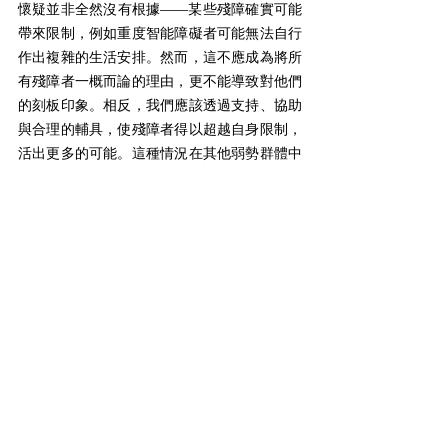
懷疑並非全然沒有根據——某些殘障確實可能
帶來限制，例如重度智能障礙者可能無法自行
作出複雜的生活安排。然而，這不應成為將所
有殘障者一概而論的理由，更不能導致對他們
的刻板印象。相反，我們應該透過支持、協助
與合理的輔具，使殘障者得以超越自身限制，
活出更多的可能。這種情況在其他弱勢群體中
也屢見不鮮。
強調「没有我們的參與，不要為我們做決定」
並非排他，而是強調在多方參與的過程中，不
應剝奪當事人的主導地位。因為他們的生活經
驗、身體感受與生命故事是任何人都不能代替
的。回到核心問題：為何總有人急於替別人做
決定、替別人規劃人生？固然，這當中包含愛
與關心，但我更傾向認為，這與人類深層的
「控制意識」密切相關。
控制意識往往強調目標導向與效率。如果讓殘
障者有更大幅度的參與，既有的目標可能被重
新審視，也可能讓過程變得不那麼「有效