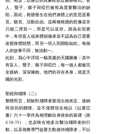
由。相反，以賽亞的異象較貼近醫療模式。盲
人、聾子、瘸子與啞巴被視為需要醫治的缺
陷，因此，救贖發生在他們身體上的意思是看
見、聽見、活動自由。這兩種救贖的想像並非
只能二擇其一，而是可以並存。因為在現實
中，有些盲人或身體損傷者並不認為自己需要
改變身體狀態，而另一些人則期盼如此。每個
人的故事不同，無須劃一。
此刻，我心中浮現一幅美麗的天國圖像：其中
有盲人、聾子、瘸子與啞巴，每一個人都被完
全接納、深深擁抱。他們的存在本身，就是天
國的光彩。
聖經與殘障（二）
整體而言，耶穌對殘障者展現出祂肯定、接納
與深切的關懷。這不僅體現在祂以《以賽亞
書》六十一章作為祂理解自身使命的基礎（路
4:18–19），也反映在祂多次醫治殘障者的行
動，以及祂教導門徒要主動接待殘障者，不以