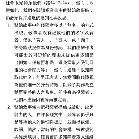
社會眼光排斥他們（路14:12–24）。然而，即
便如此，我們在閱讀福音書中的醫治敘事時，
仍必須保持適度的批判性與反思。
醫治故事中的殘障者多以「無名」的方式
出現。敘事者沒有記載他們的名字及背
景，僅以「盲人」、「聾人」或「瘸子」
等身體狀況作為身份標記。我們理解作者
可能出於可諒解的理由未提供更多細節
（例如：僅短暫相遇、避免當事人受到日
後的社會壓力等）。然而，這種「以殘障
取代姓名」的呈現方式，無意間將殘障視
為他們唯一的身分特徵，削弱了其作為立
體而完整的人之形象。即使身為視障者，
他們不應僅因視障而被定義。
醫治敘事傾向把殘障者描繪成被動、缺乏
能力的人。在許多經文中，殘障者似乎只
是等待他人的憐憫與援助，並顯得依賴、
軟弱。誠然，當時的社會結構、宗教規範
與經濟環境，確實使許多殘障者落入邊緣