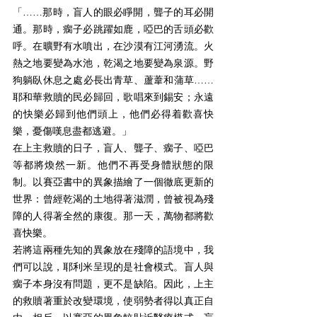
「……那時，盲人的眼必睜開，聾子的耳必開
通。那時，瘸子必跳躍如鹿，啞巴的舌頭必歡
呼。在曠野有水噴出，在沙漠有江河湧流。火
熱之地要變為水池，乾渴之地要變為泉源。野
狗躺臥休息之處必長出青草、蘆葦和蒲草……
耶和華救贖的民必歸回，歌唱來到錫安；永遠
的快樂必歸到他們頭上，他們必得着歡喜快
樂，憂傷嘆息盡都逃避。」
在上主救贖的日子，盲人、聾子、瘸子、啞巴
等都將煥然一新。他們不再受身體狀態的限
制。以賽亞書中的異象描繪了一個徹底更新的
世界：曾經乾渴的土地得著滋潤，曾被視為殘
障的人得著全然的康復。那一天，萬物都將歡
喜快樂。
若將這兩種先知的異象放在殘障的語境中，我
們可以說，耶利米呈現的是社會模式。盲人與
瘸子本身沒有問題，更不是缺陷。因此，上主
的救贖著重於改變環境，使弱勢者得以真正自