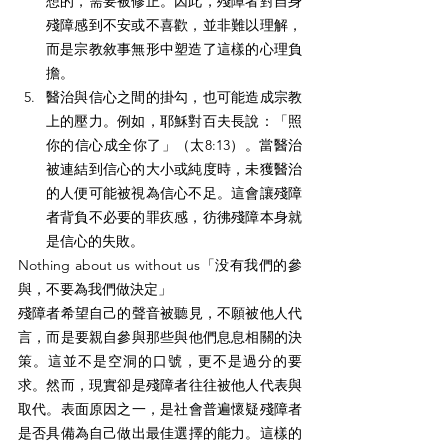
想的，需要被修正。因此，殘障者對自身
殘障感到不安或不喜歡，並非難以理解，
而是宗教敘事無形中塑造了這樣的心理負
擔。
醫治與信心之間的掛勾，也可能造成宗教
上的壓力。例如，耶穌對百夫長說：「照
你的信心成全你了」（太8:13）。當醫治
被連結到信心的大小或純度時，未獲醫治
的人便可能被視為信心不足。這會讓殘障
者背負不必要的罪疚感，彷彿殘障本身就
是信心的失敗。
Nothing about us without us「没有我們的參
與，不要為我們做決定」 
殘障者希望自己的聲音被聽見，不願被他人代
言，而是要親自參與那些與他們息息相關的決
策。這並不是空洞的口號，更不是過分的要
求。然而，現實卻是殘障者往往被他人代表與
取代。表面原因之一，是社會普遍懷疑殘障者
是否具備為自己做出最佳選擇的能力。這樣的