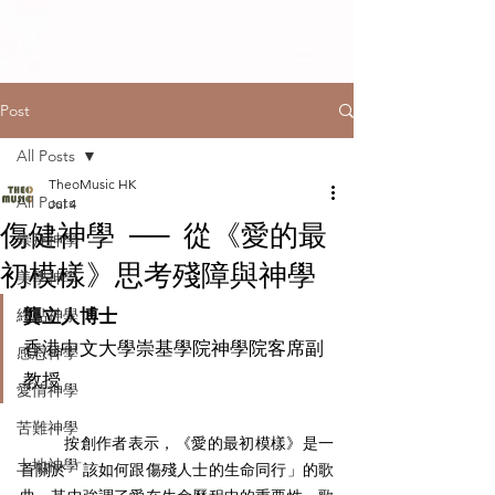
Post
All Posts
TheoMusic HK
All Posts
Jul 4
傷健神學 ── 從《愛的最
崇拜神學
初模樣》思考殘障與神學
美學神學
終點神學
龔立人博士
香港中文大學崇基學院神學院客席副
感恩神學
教授
愛情神學
苦難神學
	按創作者表示，《愛的最初模樣》是一
土地神學
首關於「該如何跟傷殘人士的生命同行」的歌