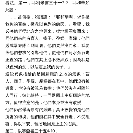
看法。第一，耶利米書三十一7-9，耶和華如
此說：
「……當傳揚，頌讚說：『耶和華啊，求你拯
救你的百姓，拯救以色列的餘民。』看哪，我
必將他們從北方之地領來，從地極召集而來；
同他們來的有盲人、瘸子、孕婦、產婦；他們
必成羣結隊回到這裏。他們要哭泣而來。我要
照他們懇求的引導他們，使他們在河水旁行走
正直的路，他們在其上必不致絆跌；因為我是
以色列的父，以法蓮是我的長子。」
這段異象描繪的是回歸應許之地的景象：盲
人、瘸子、孕婦、產婦都在其中。他們沒有被
遺棄，也沒有被視為負擔；他們與沒有殘障的
人同行，彼此扶持，一同返回上主所應許的地
方。值得注意的是，他們本身並沒有改變——
他們仍然帶著原有的殘障；真正改變的是他們
所處的環境。他們能在其中安全行走，不受阻
礙，得以平安、輕省地回應上主的召集。
第二，以賽亞書三十五4-10，