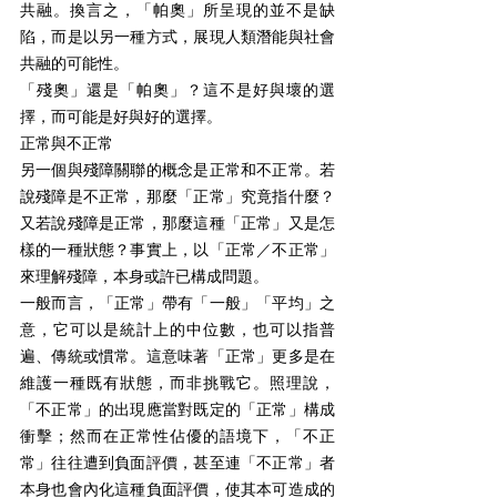
共融。換言之，「帕奧」所呈現的並不是缺
陷，而是以另一種方式，展現人類潛能與社會
共融的可能性。
「殘奧」還是「帕奧」？這不是好與壞的選
擇，而可能是好與好的選擇。
正常與不正常
另一個與殘障關聯的概念是正常和不正常。若
說殘障是不正常，那麼「正常」究竟指什麼？
又若說殘障是正常，那麼這種「正常」又是怎
樣的一種狀態？事實上，以「正常／不正常」
來理解殘障，本身或許已構成問題。
一般而言，「正常」帶有「一般」「平均」之
意，它可以是統計上的中位數，也可以指普
遍、傳統或慣常。這意味著「正常」更多是在
維護一種既有狀態，而非挑戰它。照理說，
「不正常」的出現應當對既定的「正常」構成
衝擊；然而在正常性佔優的語境下，「不正
常」往往遭到負面評價，甚至連「不正常」者
本身也會內化這種負面評價，使其本可造成的