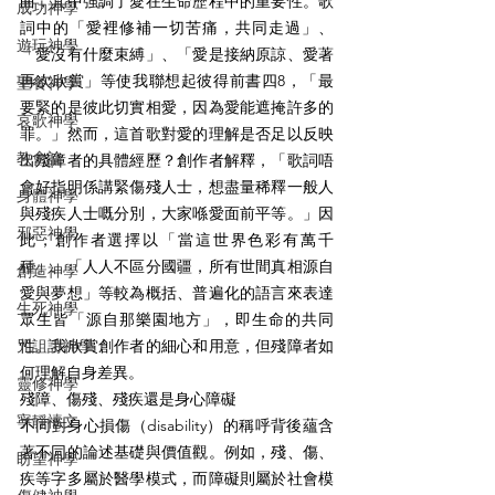
曲，其中強調了愛在生命歷程中的重要性。歌
成功神學
詞中的「愛裡修補一切苦痛，共同走過」、
遊玩神學
「愛沒有什麼束縛」、「愛是接納原諒、愛著
再次欣賞」等使我聯想起彼得前書四8，「最
聖餐神學
要緊的是彼此切實相愛，因為愛能遮掩許多的
哀歌神學
罪。」然而，這首歌對愛的理解是否足以反映
教會論
出殘障者的具體經歷？創作者解釋，「歌詞唔
會好指明係講緊傷殘人士，想盡量稀釋一般人
身體神學
與殘疾人士嘅分別，大家喺愛面前平等。」因
邪惡神學
此，創作者選擇以「當這世界色彩有萬千
種」、「人人不區分國疆，所有世間真相源自
創造神學
愛與夢想」等較為概括、普遍化的語言來表達
生死神學
眾生皆「源自那樂園地方」，即生命的共同
咒詛詩神學
性。我欣賞創作者的細心和用意，但殘障者如
何理解自身差異。
靈修神學
殘障、傷殘、殘疾還是身心障礙
寧靜禱文
不同對身心損傷（disability）的稱呼背後蘊含
著不同的論述基礎與價值觀。例如，殘、傷、
盼望神學
疾等字多屬於醫學模式，而障礙則屬於社會模