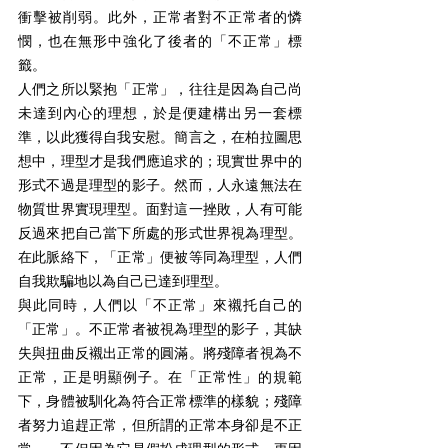
衝擊被削弱。此外，正常者對不正常者的憐
憫，也在無形中強化了後者的「不正常」標
籤。
人們之所以緊抱「正常」，往往是因為自己尚
未達到內心的理想，於是便建構出另一套標
準，以此獲得自我安慰。簡言之，在柏拉圖思
想中，理型才是我們應追求的；現實世界中的
形式不過是理型的影子。然而，人永遠無法在
物質世界實現理型。面對這一挫敗，人有可能
反過來把自己當下所處的形式世界視為理型。
在此脈絡下，「正常」便被等同為理型，人們
自我欺騙地以為自己已達到理型。
與此同時，人們以「不正常」來襯托自己的
「正常」。不正常者被視為理型的影子，其缺
失與扭曲反襯出正常的圓滿。將殘障者視為不
正常，正是明顯例子。在「正常性」的規範
下，身體被馴化為符合正常標準的樣貌；殘障
者努力追趕正常，但所謂的正常本身卻是不正