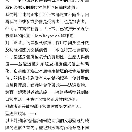
常——不但因為它是假扮成理型的形式，更因
為它否認人的脆弱性與相互依賴的本質。
我們對上述的正常／不正常論述並不陌生，因
為我們都或多或少曾是受害者，也是加害者。
然而，在當代社會，「正常」已被推升至近乎
被崇拜的位置。Tom Reynolds 解釋道：
對「正常」的宗教式崇拜，採用了與身體外觀
及功能相關的交換價值——即在特定社會情境
中，某些身體所被賦予的實用性、生產力與價
值——並透過權力系統及相應儀式使之常態
化。它抽離了這些本屬特定情境的社會建構價
值，並將其推為所有人身體的標準，使其看似
自然且理想。種種社會化儀式——透過媒體、
教育、經濟與道德規範——將這些標準銘刻於
日常生活，使我們習慣於正常性的運作。
殘障者正是能揭露正常論述魔魅之處的人。
聖經與殘障（一）
以上對殘障的討論如何協助我們反思聖經對殘
障的理解？首先，聖經對殘障有兩種截然不同