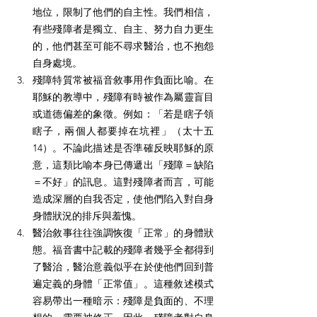
地位，限制了他們的自主性。我們相信，
有些殘障者是獨立、自主、努力自力更生
的，他們甚至可能不尋求醫治，也不抱怨
自身處境。
殘障特質常被福音敘事用作負面比喻。在
耶穌的教導中，殘障有時被作為屬靈盲目
或道德偏差的象徵。例如：「若是瞎子領
瞎子，兩個人都要掉在坑裡」（太十五
14）。不論此描述是否準確反映耶穌的原
意，這類比喻本身已傳遞出「殘障＝缺陷
＝不好」的訊息。這對殘障者而言，可能
造成深層的自我否定，使他們陷入對自身
身體狀況的排斥與羞愧。
醫治敘事往往強調恢復「正常」的身體狀
態。福音書中記載的殘障者幾乎全都得到
了醫治，醫治意義似乎在於使他們回到普
遍定義的身體「正常值」。這種敘述模式
容易帶出一種暗示：殘障是負面的、不理